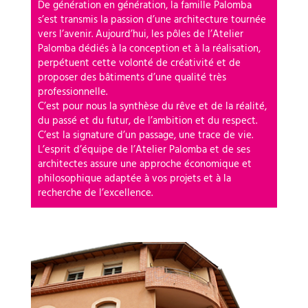
De génération en génération, la famille Palomba
s’est transmis la passion d’une architecture tournée
vers l’avenir. Aujourd’hui, les pôles de l’Atelier
Palomba dédiés à la conception et à la réalisation,
perpétuent cette volonté de créativité et de
proposer des bâtiments d’une qualité très
professionnelle.
C’est pour nous la synthèse du rêve et de la réalité,
du passé et du futur, de l’ambition et du respect.
C’est la signature d’un passage, une trace de vie.
L’esprit d’équipe de l’Atelier Palomba et de ses
architectes assure une approche économique et
philosophique adaptée à vos projets et à la
recherche de l’excellence.