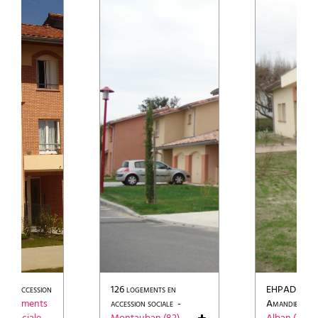
s en accession
126 logements en
EHPAD Le Cl
1 logements
accession sociale
-
Amandiers
-